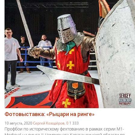
Фотовыставка: «Рыцари на ринге»
10 августа, 2020
Сергей Козодёров,
0
1 333
Профбои по историческому фехтованию в рамках серии M1-
Medieval на ринге II Чемпионата Карагандинской области по