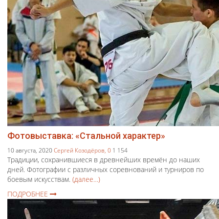
Фотовыставка: «Стальной характер»
10 августа, 2020
Сергей Козодёров,
0
1 154
Традиции, сохранившиеся в древнейших времён до наших
дней. Фотографии с различных соревнований и турниров по
боевым искусствам.
(далее…)
ПОДРОБНЕЕ