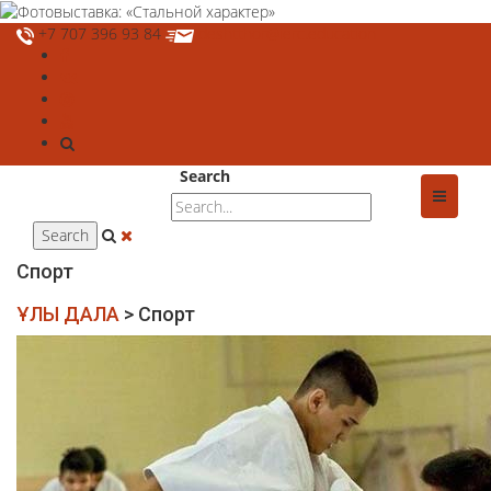
+7 707 396 93 84
deshtthor@ierc.education
Search
Спорт
ҰЛЫ ДАЛА
>
Спорт