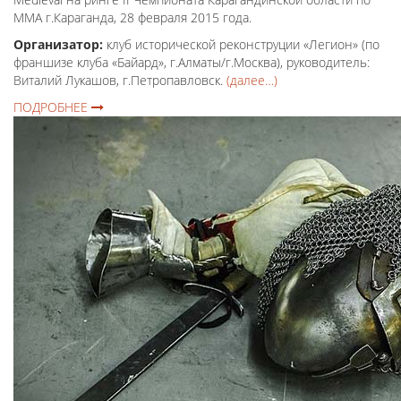
ММА г.Караганда, 28 февраля 2015 года.
Организатор:
клуб исторической реконструции «Легион» (по
франшизе клуба «Байард», г.Алматы/г.Москва), руководитель:
Виталий Лукашов, г.Петропавловск.
(далее…)
ПОДРОБНЕЕ