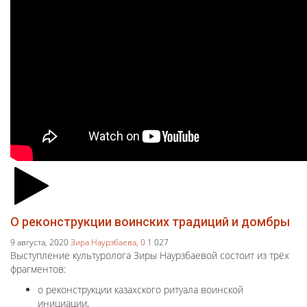
О реконструкции воинских традиций и домбры
9 августа, 2020
Зира Наурзбаева,
0
1 027
Выступление культуролога Зиры Наурзбаевой состоит из трёх
фрагментов:
о реконструкции казахского ритуала воинской
инициации,