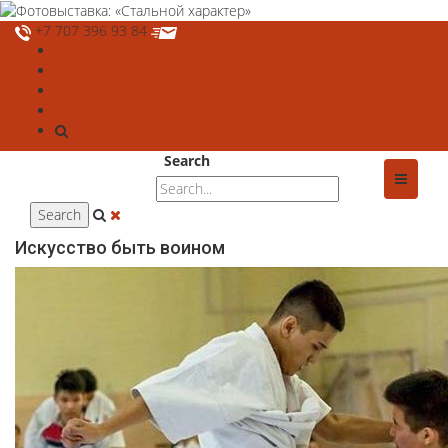
+7 707 396 93 84
deshtthor@ierc.education
Search
Искусство быть воином