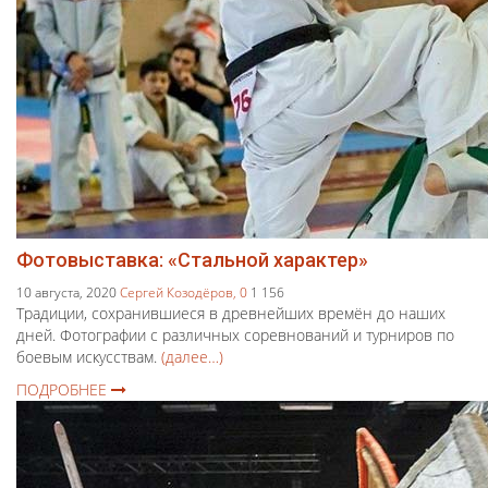
Фотовыставка: «Стальной характер»
10 августа, 2020
Сергей Козодёров,
0
1 156
Традиции, сохранившиеся в древнейших времён до наших
дней. Фотографии с различных соревнований и турниров по
боевым искусствам.
(далее…)
ПОДРОБНЕЕ