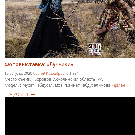
Фотовыставка: «Лучники»
10 августа, 2020
Сергей Козодёров,
0
1 554
Место съёмки: Боровое, Акмолинская область, РК.
Модели: Мурат Габдусалимов, Жаннат Габдусалимова.
(далее…)
ПОДРОБНЕЕ