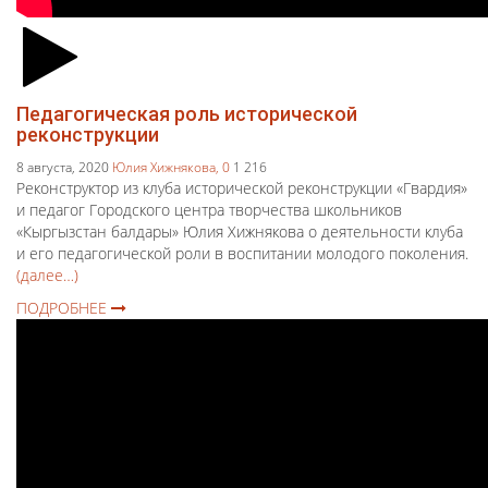
Педагогическая роль исторической
реконструкции
8 августа, 2020
Юлия Хижнякова,
0
1 216
Реконструктор из клуба исторической реконструкции «Гвардия»
и педагог Городского центра творчества школьников
«Кыргызстан балдары» Юлия Хижнякова о деятельности клуба
и его педагогической роли в воспитании молодого поколения.
(далее…)
ПОДРОБНЕЕ