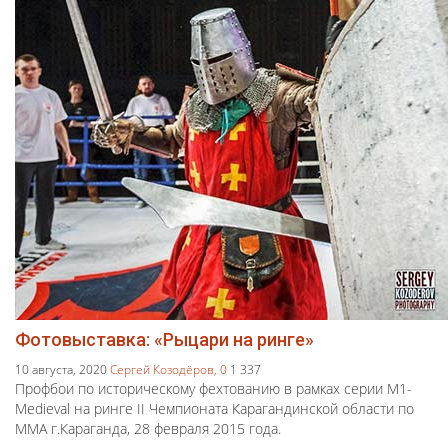
Фотовыставка: «Рыцари на ринге»
10 августа, 2020
Сергей Козодёров,
0
1 337
Профбои по историческому фехтованию в рамках серии M1-
Medieval на ринге II Чемпионата Карагандинской области по
ММА г.Караганда, 28 февраля 2015 года.