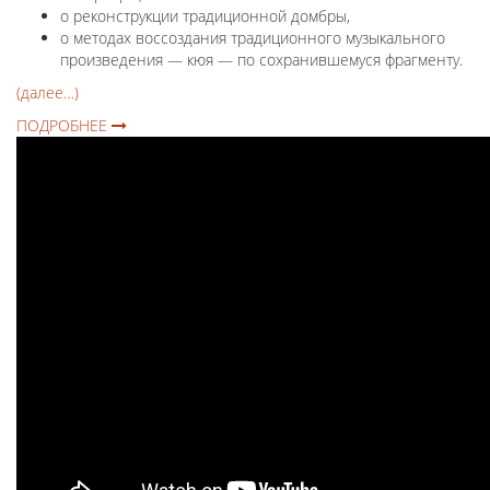
о реконструкции традиционной домбры,
о методах воссоздания традиционного музыкального
произведения — кюя — по сохранившемуся фрагменту.
(далее…)
ПОДРОБНЕЕ