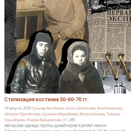
Стилизация костюма 50-60-70 гг.
10 августа, 2020
Гульнар Бекибаева,
Асель Шингисова,
Асем Хожанова,
Айгерим Орынбекова,
Султания Маркабаева,
Милана Бокова,
Томирис
Наушабаева,
Индира Батырханова,
0
1 289
Авторская одежда группы дизайнеров КазНАИ имени