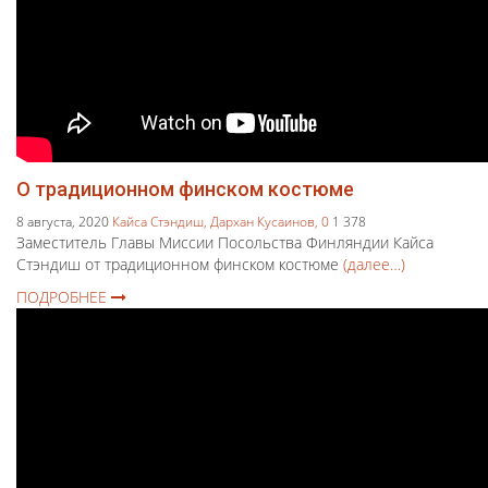
О традиционном финском костюме
8 августа, 2020
Кайса Стэндиш,
Дархан Кусаинов,
0
1 378
Заместитель Главы Миссии Посольства Финляндии Кайса
Стэндиш от традиционном финском костюме
(далее…)
ПОДРОБНЕЕ