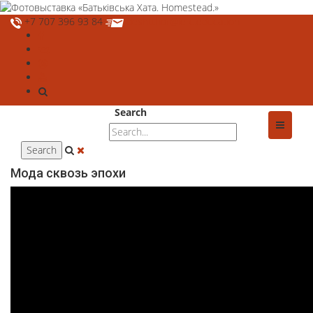
+7 707 396 93 84
deshtthor@ierc.education
Search
Мода сквозь эпохи