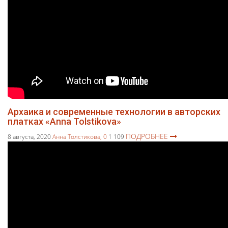
Архаика и современные технологии в авторских
платках «Anna Tolstikova»
ПОДРОБНЕЕ
8 августа, 2020
Анна Толстикова,
0
1 109