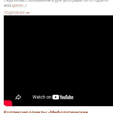
Т.Жургенова, стилизованная в духе фотографий 50-70 годов XX
века
(далее…)
ПОДРОБНЕЕ
Коллекция одежды «Мифологические