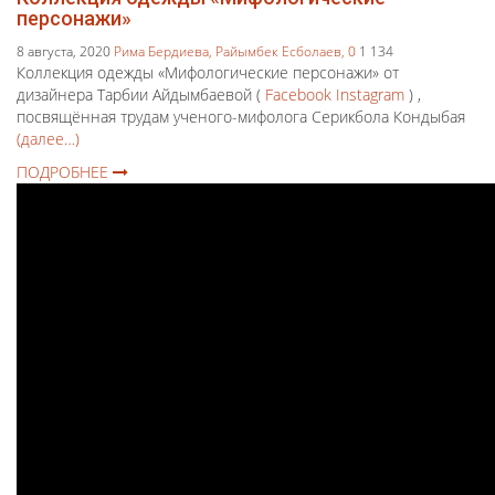
персонажи»
8 августа, 2020
Рима Бердиева,
Райымбек Есболаев,
0
1 134
Коллекция одежды «Мифологические персонажи» от
дизайнера Тарбии Айдымбаевой (
Facebook
Instagram
) ,
посвящённая трудам ученого-мифолога Серикбола Кондыбая
(далее…)
ПОДРОБНЕЕ