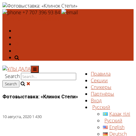
+7 707 396 93 84
deshtthor@ierc.education
Правила
Search
Секции
Спикеры
Партнёры
Фотовыставка: «Клинок Степи»
Вход
Русский
Қазақ тілі
10 августа, 2020
1 430
Русский
English
Deutsch