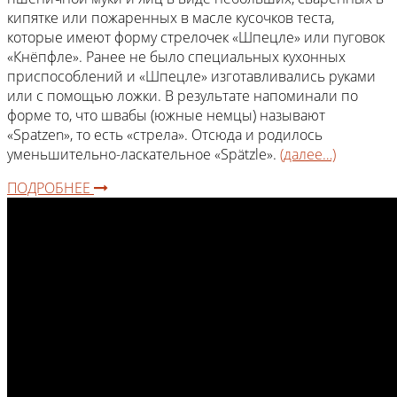
кипятке или пожаренных в масле кусочков теста,
которые имеют форму стрелочек «Шпецле» или пуговок
«Кнёпфле». Ранее не было специальных кухонных
приспособлений и «Шпецле» изготавливались руками
или с помощью ложки. В результате напоминали по
форме то, что швабы (южные немцы) называют
«Spatzen», то есть «стрела». Отсюда и родилось
уменьшительно-ласкательное «Spätzle».
(далее…)
ПОДРОБНЕЕ