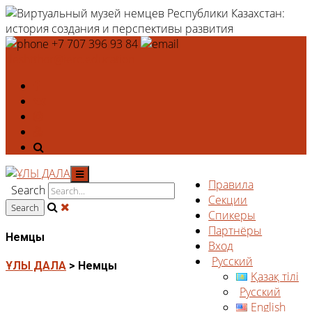
+7 707 396 93 84
deshtthor@ierc.education
Правила
Search
Секции
Спикеры
Партнёры
Немцы
Вход
Русский
ҰЛЫ ДАЛА
>
Немцы
Қазақ тілі
Русский
English