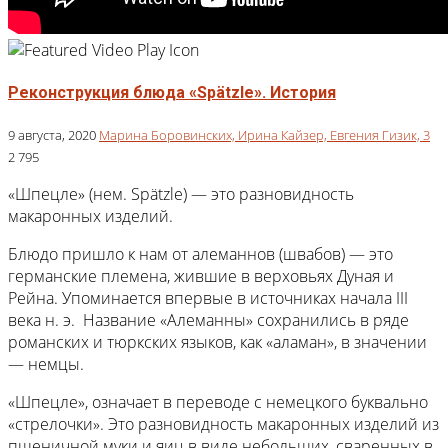
Реконструкция блюда «Spätzle». История
9 августа, 2020
Марина Боровинских,
Ирина Кайзер,
Евгения Гизик,
3
2 795
«Шпецле» (нем. Spätzle) — это разновидность
макаронных изделий.
Блюдо пришло к нам от алеманнов (швабов) — это
германские племена, жившие в верховьях Дуная и
Рейна. Упоминается впервые в источниках начала III
века н. э. Название «Алеманны» сохранились в ряде
романских и тюркских языков, как «аламан», в значении
— немцы.
«Шпецле», означает в переводе с немецкого буквально
«стрелочки». Это разновидность макаронных изделий из
пшеничной муки и яиц в виде небольших, сваренных в