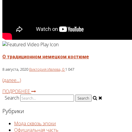
О традиционном немецком костюме
8 августа, 2020
Виктория Ивлева,
0
1 047
(далее…)
ПОДРОБНЕЕ
Search
Рубрики
Мода сквозь эпохи
Официальная часть