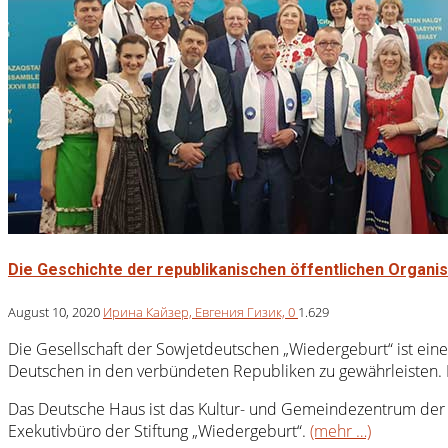
Die Geschichte der republikanischen öffentlichen Organi
August 10, 2020
Ирина Кайзер,
Евгения Гизик,
0
1.629
Die Gesellschaft der Sowjetdeutschen „Wiedergeburt“ ist eine 
Deutschen in den verbündeten Republiken zu gewährleisten
Das Deutsche Haus ist das Kultur- und Gemeindezentrum der 
Exekutivbüro der Stiftung „Wiedergeburt“.
(mehr …)