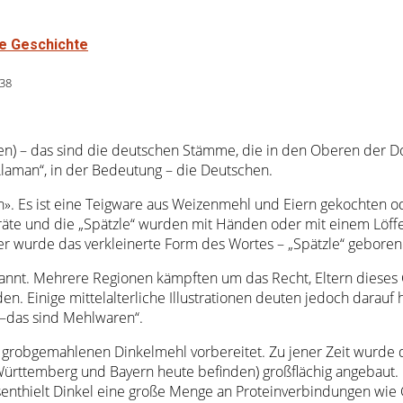
he Geschichte
238
) – das sind die deutschen Stämme, die in den Oberen der Do
laman“, in der Bedeutung – die Deutschen.
. Es ist eine Teigware aus Weizenmehl und Eiern gekochten oder
räte und die „Spätzle“ wurden mit Händen oder mit einem Löffel
r wurde das verkleinerte Form des Wortes – „Spätzle“ geboren
kannt. Mehrere Regionen kämpften um das Recht, Eltern dieses Ger
n. Einige mittelalterliche Illustrationen deuten jedoch darauf 
 –das sind Mehlwaren“.
grobgemahlenen Dinkelmehl vorbereitet. Zu jener Zeit wurde de
rttemberg und Bayern heute befinden) großflächig angebaut. D
senthielt Dinkel eine große Menge an Proteinverbindungen wie 