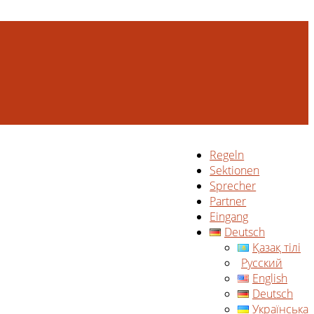
Regeln
Sektionen
Sprecher
Partner
Eingang
Deutsch
Қазақ тілі
Русский
English
Deutsch
Українська