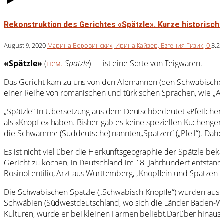
Rekonstruktion des Gerichtes «Spätzle». Kurze historisc
August 9, 2020
Марина Боровинских,
Ирина Кайзер,
Евгения Гизик,
0
3.
«Spätzle»
(
нем.
Spätzle
) — ist eine Sorte von Teigwaren.
Das Gericht kam zu uns von den Alemannen (den Schwäbischen
einer Reihe von romanischen und türkischen Sprachen, wie „A
„Spätzle“ in Übersetzung aus dem Deutschbedeutet «Pfeilchen»
als «Knöpfle» haben. Bisher gab es keine speziellen Küchenge
die Schwämme (Süddeutsche) nannten„Spatzen“ („Pfeil“). Dahe
Es ist nicht viel über die Herkunftsgeographie der Spätzle be
Gericht zu kochen, in Deutschland im 18. Jahrhundert entstande
RosinoLentilio, Arzt aus Württemberg, „Knöpflein und Spatzen
Die Schwäbischen Spätzle („Schwäbisch Knöpfle“) wurden aus 
Schwäbien (Südwestdeutschland, wo sich die Länder Baden-Wü
Kulturen, wurde er bei kleinen Farmen beliebt.Darüber hinau