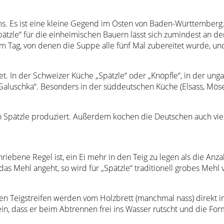
 Es ist eine kleine Gegend im Osten von Baden-Württemberg. Hi
tzle“ für die einheimischen Bauern lässt sich zumindest an de
m Tag, von denen die Suppe alle fünf Mal zubereitet wurde, u
et. In der Schweizer Küche „Spätzle“ oder „Knöpfle“, in der unga
Galuschka“. Besonders in der süddeutschen Küche (Elsass, Mösel,
n Spätzle produziert. Außerdem kochen die Deutschen auch vie
hriebene Regel ist, ein Ei mehr in den Teig zu legen als die An
 das Mehl angeht, so wird für „Spätzle“ traditionell grobes M
 Teigstreifen werden vom Holzbrett (manchmal nass) direkt in
sein, dass er beim Abtrennen frei ins Wasser rutscht und die Fo