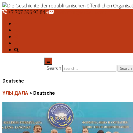
+7 707 396 93 84
deshtthor@ierc.education
Search
Deutsche
ҰЛЫ ДАЛА
>
Deutsche