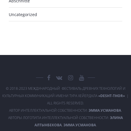
Abschnitte
Uncategorized
© 2018-2023 МЕЖДУНАРОДНЫЙ ФЕСТИВАЛЬ ДРЕВНИХ ТЕХНОЛОГИЙ И
КУЛЬТУРНЫХ КОММУНИКАЦИЙ ИМЕНИ ТУРА ХЕЙЕРДАЛА
«DESHT-THOR»
|
ALL RIGHTS RESERVED.
АВТОР ИНТЕЛЛЕКТУАЛЬНОЙ СОБСТВЕННОСТИ:
ЭММА УСМАНОВА
.
АВТОРЫ ЛОГОТИПА ИНТЕЛЛЕКТУАЛЬНОЙ СОБСТВЕННОСТИ:
ЭЛИНА
АЛТЫНБЕКОВА
,
ЭММА УСМАНОВА
.