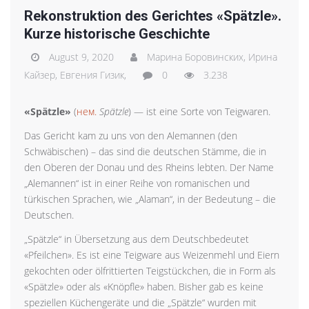
Rekonstruktion des Gerichtes «Spätzle».
Kurze historische Geschichte
August 9, 2020
Марина Боровинских,
Ирина
Кайзер,
Евгения Гизик,
0
3.238
«Spätzle»
(
нем.
Spätzle
) — ist eine Sorte von Teigwaren.
Das Gericht kam zu uns von den Alemannen (den
Schwäbischen) – das sind die deutschen Stämme, die in
den Oberen der Donau und des Rheins lebten. Der Name
„Alemannen“ ist in einer Reihe von romanischen und
türkischen Sprachen, wie „Alaman“, in der Bedeutung – die
Deutschen.
„Spätzle“ in Übersetzung aus dem Deutschbedeutet
«Pfeilchen». Es ist eine Teigware aus Weizenmehl und Eiern
gekochten oder ölfrittierten Teigstückchen, die in Form als
«Spätzle» oder als «Knöpfle» haben. Bisher gab es keine
speziellen Küchengeräte und die „Spätzle“ wurden mit