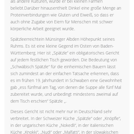
als andere Kulturen, wurde er bei kleinen Farmen
beliebt.Darüber hinausenthielt Dinkel eine große Menge an
Proteinverbindungen wie Gluten und Eiweiß, so dass er
auch ohne Zugabe von Eiern für Menschen mit schwer
körperliche Arbeit geeignet wurde.
Spätzleerreichtein Münsinger Albden Höhepunkt seines
Ruhms. Es ist eine kleine Gegend im Osten von Baden-
Württemberg. Hier ist „Spätzle“ ein obligatorisches Gericht
auf jedem festlichen Tisch geworden. Die Bedeutung von
„Schwäbisch Spätzle“ für die einheimischen Bauern lässt
sich zumindest an der einfachen Tatsache erkennen, dass
es im frühen 19. Jahrhundert in Schwaben eine Gewohnheit
gab „ess fünfmal am Tag, von denen die Suppe alle fünf Mal
zubereitet wurde, und unbedingt mindestens zweimal auf
dem Tisch erschien“ Spätzle „.
Dieses Gericht ist nicht mehr nur in Deutschland sehr
verbreitet. In der Schweizer Küche „Spätzle“ oder „Knöpfle“,
in der ungarischen Küche „Nokedli“, in der italienischen
Küche „Knokki“, „Nudi“ oder „Malfatti“, in der slowakischen