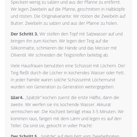
Speckein wenig zu salzen und aus der Pfanne zu entfernt.
Wir legen Zwiebeln auf die Pfanne, geschnitten in Halbköpfe
und rösten. Die Originalvariante: Wir rösten die Zwiebeln auf
Butter. Zwiebeln zu salzen und aus der Pfanne zu holen.
Der Schritt 3.
Wir stellen den Topf mit Salzwasser auf und
bringen ihn zum Kochen. Wir legen den Teig auf die
Silikonmatte, schmieren die Hände und das Messer mit
Olivenöl. Wir schneiden die Teigstreifen beliebig ab.
Viele Hausfrauen benutzten eine Schüssel mit Löchern. Der
Teig fließt durch die Löcher in kochendes Wasser oder Fett.
In jeder Familie waren solche Schüsselmit Löchernund
wurden von Generation zu Generation weitergegeben.
Шаг4.
„Spätzle“ kochen zuerst die erste Hälfte, dann die
zweite. Wir werfen sie ins kochende Wasser. Akkurat
vermischen wir. Die Kochzeit beträgt etwa 3-5 Minuten. Wir
kommen raus, fangen mit dem Lärm und legen es auf den
Teller. Da sind sie, gekocht in voller Pracht!
Der Schritt 5.
„Spätzle“ auf dem Fett vom Zwiebelbraten