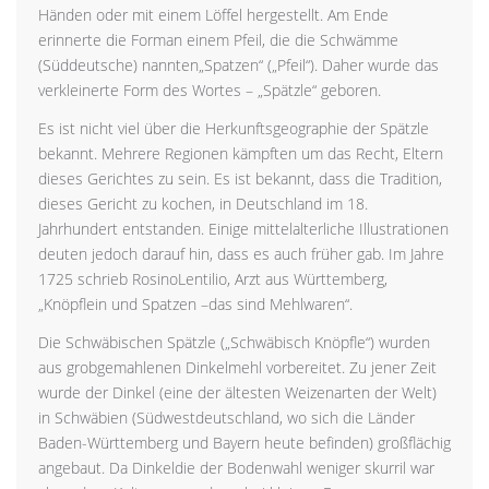
Händen oder mit einem Löffel hergestellt. Am Ende
erinnerte die Forman einem Pfeil, die die Schwämme
(Süddeutsche) nannten„Spatzen“ („Pfeil“). Daher wurde das
verkleinerte Form des Wortes – „Spätzle“ geboren.
Es ist nicht viel über die Herkunftsgeographie der Spätzle
bekannt. Mehrere Regionen kämpften um das Recht, Eltern
dieses Gerichtes zu sein. Es ist bekannt, dass die Tradition,
dieses Gericht zu kochen, in Deutschland im 18.
Jahrhundert entstanden. Einige mittelalterliche Illustrationen
deuten jedoch darauf hin, dass es auch früher gab. Im Jahre
1725 schrieb RosinoLentilio, Arzt aus Württemberg,
„Knöpflein und Spatzen –das sind Mehlwaren“.
Die Schwäbischen Spätzle („Schwäbisch Knöpfle“) wurden
aus grobgemahlenen Dinkelmehl vorbereitet. Zu jener Zeit
wurde der Dinkel (eine der ältesten Weizenarten der Welt)
in Schwäbien (Südwestdeutschland, wo sich die Länder
Baden-Württemberg und Bayern heute befinden) großflächig
angebaut. Da Dinkeldie der Bodenwahl weniger skurril war