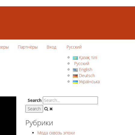
керы
Партнёры
Вход
Русский
Қазақ тілі
Русский
English
Deutsch
Українська
Search
Рубрики
Мода сквозь эпохи