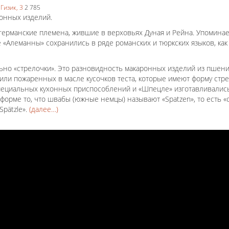
 Гизик,
3
2 785
ронных изделий.
германские племена, жившие в верховьях Дуная и Рейна. Упоминае
ие «Алеманны» сохранились в ряде романских и тюркских языков, как
льно «стрелочки». Это разновидность макаронных изделий из пшен
 или пожаренных в масле кусочков теста, которые имеют форму стр
пециальных кухонных приспособлений и «Шпецле» изготавливалис
форме то, что швабы (южные немцы) называют «Spatzen», то есть «с
pätzle».
(далее…)