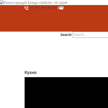
+7 707 396 93 84
deshtthor@ierc.education
Search
Кухня