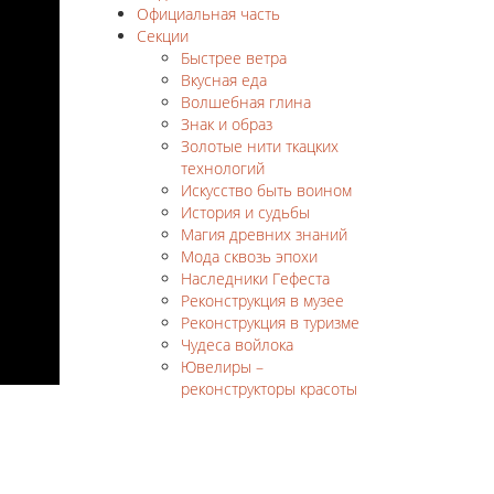
Официальная часть
Секции
Быстрее ветра
Вкусная еда
Волшебная глина
Знак и образ
Золотые нити ткацких
технологий
Искусство быть воином
История и судьбы
Магия древних знаний
Мода сквозь эпохи
Наследники Гефеста
Реконструкция в музее
Реконструкция в туризме
Чудеса войлока
Ювелиры –
реконструкторы красоты