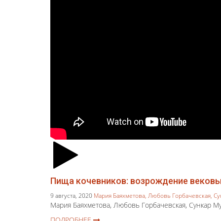
Пища кочевников: возрождение вековы
9 августа, 2020
Мария Баяхметова,
Любовь Горбачевская,
Су
Мария Баяхметова, Любовь Горбачевская, Сункар М
ПОДРОБНЕЕ