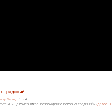
х традиций
нкар Мурат,
0
1 004
урат: «Пища кочевников: возрождение вековых традиций».
(далее…)