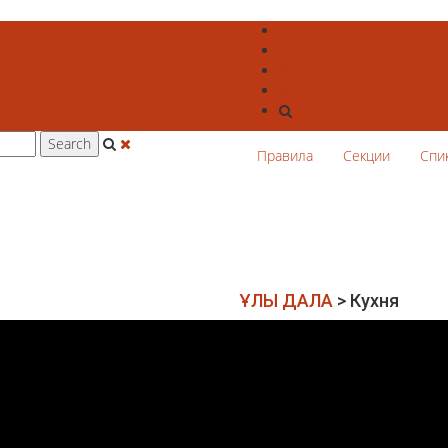
Правила
Секции
Спи
ҰЛЫ ДАЛА
>
Кухня