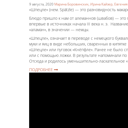
9 августа, 2020
Марина Боровинских,
Ирина Кайзер,
Евгения
«Шпецле» (нем. Spätzle) — это разновидность мака
Блюдо пришло к нам от алеманнов (швабов) — это 
впервые в источниках начала III века н. э. Назван
«аламан», в значении — немцы.
«Шпецле», означает в переводе с немецкого буква
муки и яиц в виде небольших, сваренных в кипятке
«Шпецле» или пуговок «Кнёпфле». Ранее не было с
или с помощью ложки. В результате напоминали по 
Отсюда и родилось уменьшительно-ласкательное «S
ПОДРОБНЕЕ