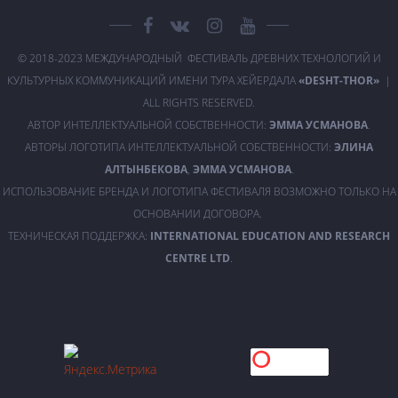
© 2018-2023 МЕЖДУНАРОДНЫЙ ФЕСТИВАЛЬ ДРЕВНИХ ТЕХНОЛОГИЙ И
КУЛЬТУРНЫХ КОММУНИКАЦИЙ ИМЕНИ ТУРА ХЕЙЕРДАЛА
«DESHT-THOR»
|
ALL RIGHTS RESERVED.
АВТОР ИНТЕЛЛЕКТУАЛЬНОЙ СОБСТВЕННОСТИ:
ЭММА УСМАНОВА
.
АВТОРЫ ЛОГОТИПА ИНТЕЛЛЕКТУАЛЬНОЙ СОБСТВЕННОСТИ:
ЭЛИНА
АЛТЫНБЕКОВА
,
ЭММА УСМАНОВА
.
ИСПОЛЬЗОВАНИЕ БРЕНДА И ЛОГОТИПА ФЕСТИВАЛЯ ВОЗМОЖНО ТОЛЬКО НА
ОСНОВАНИИ ДОГОВОРА.
ТЕХНИЧЕСКАЯ ПОДДЕРЖКА:
INTERNATIONAL EDUCATION AND RESEARCH
CENTRE LTD
.