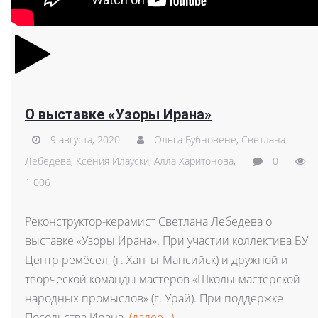
О выставке «Узоры Ирана»
9 августа, 2020
Ольга Бубновене,
Светлана
Лебедева,
Ксения Илауски,
Алла Харитонова,
0
1 006
Реконструктор-керамист Светлана Лебедева о
выставке «Узоры Ирана». При участии коллектива БУ
Центр ремёсел, (г. Ханты-Мансийск) и дружной и
творческой команды мастеров «Школы-мастерской
народных промыслов» (г. Урай). При поддержке
Посольства Ирана.
(далее…)