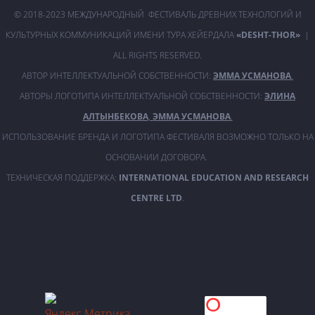
© 2018-2023 МЕЖДУНАРОДНЫЙ ФЕСТИВАЛЬ ДРЕВНИХ ТЕХНОЛОГИЙ И
КУЛЬТУРНЫХ КОММУНИКАЦИЙ ИМЕНИ ТУРА ХЕЙЕРДАЛА
«DESHT-THOR»
|
ALL RIGHTS RESERVED.
АВТОР ИНТЕЛЛЕКТУАЛЬНОЙ СОБСТВЕННОСТИ:
ЭММА УСМАНОВА
.
АВТОРЫ ЛОГОТИПА ИНТЕЛЛЕКТУАЛЬНОЙ СОБСТВЕННОСТИ:
ЭЛИНА
АЛТЫНБЕКОВА
,
ЭММА УСМАНОВА
.
ИСПОЛЬЗОВАНИЕ БРЕНДА И ЛОГОТИПА ФЕСТИВАЛЯ ВОЗМОЖНО ТОЛЬКО НА
ОСНОВАНИИ ДОГОВОРА.
ТЕХНИЧЕСКАЯ ПОДДЕРЖКА:
INTERNATIONAL EDUCATION AND RESEARCH
CENTRE LTD
.