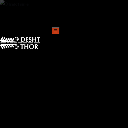
+7 707 396 93 84
deshtthor@ierc.education