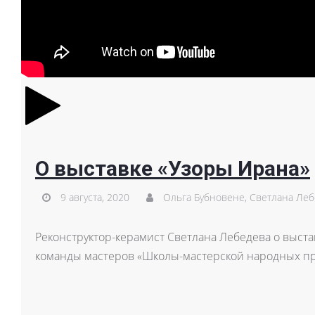
О выставке «Узоры Ирана»
9 августа, 2020
Ольга Бубновене,
Светлана Леб
Реконструктор-керамист Светлана Лебедева о выстав
команды мастеров «Школы-мастерской народных про