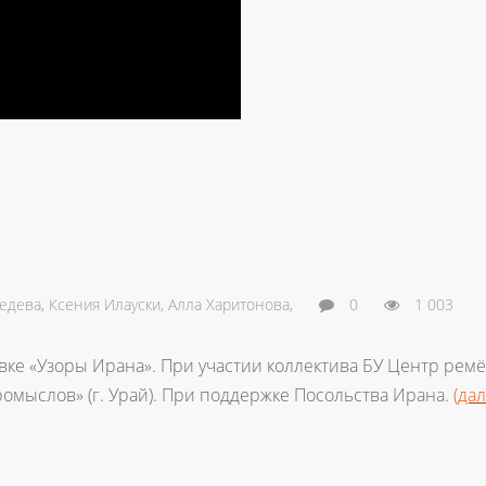
едева,
Ксения Илауски,
Алла Харитонова,
0
1 003
ке «Узоры Ирана». При участии коллектива БУ Центр ремёс
мыслов» (г. Урай). При поддержке Посольства Ирана.
(да