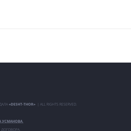
РДАЛА
«DESHT-THOR»
| ALL RIGHTS RESERVED.
А УСМАНОВА
.
 ДОГОВОРА.