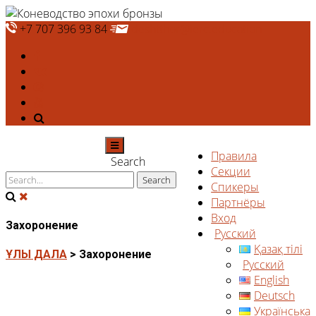
+7 707 396 93 84
deshtthor@ierc.education
Правила
Search
Секции
Спикеры
Партнёры
Вход
Захоронение
Русский
Қазақ тілі
ҰЛЫ ДАЛА
>
Захоронение
Русский
English
Deutsch
Українська