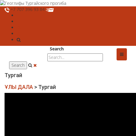
+7 707 396 93 84
deshtthor@ierc.education
Search
Тургай
ҰЛЫ ДАЛА
>
Тургай