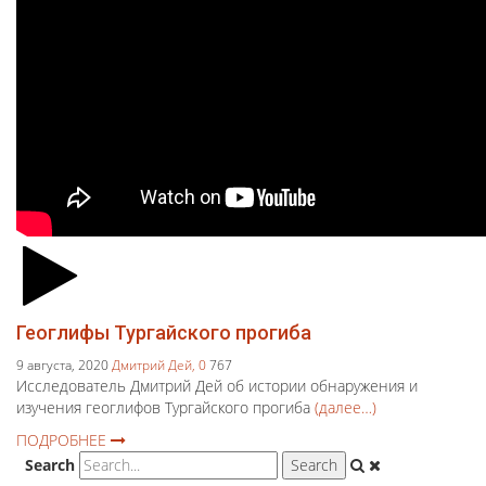
Геоглифы Тургайского прогиба
9 августа, 2020
Дмитрий Дей,
0
767
Исследователь Дмитрий Дей об истории обнаружения и
изучения геоглифов Тургайского прогиба
(далее…)
ПОДРОБНЕЕ
Search