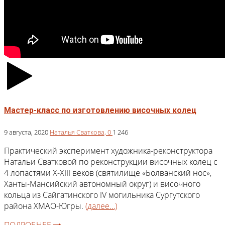
Мастер-класс по изготовлению височных колец
9 августа, 2020
Наталья Сваткова,
0
1 246
Практический эксперимент художника-реконструктора
Натальи Сватковой по реконструкции височных колец с
4 лопастями X-XIII веков (святилище «Болванский нос»,
Ханты-Мансийский автономный округ) и височного
кольца из Сайгатинского IV могильника Сургутского
района ХМАО-Югры.
(далее…)
ПОДРОБНЕЕ