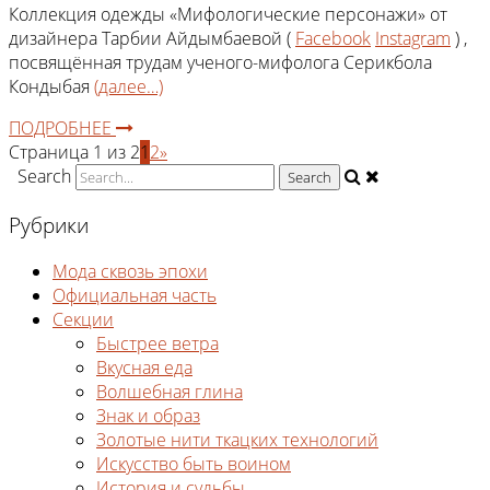
Коллекция одежды «Мифологические персонажи» от
дизайнера Тарбии Айдымбаевой (
Facebook
Instagram
) ,
посвящённая трудам ученого-мифолога Серикбола
Кондыбая
(далее…)
ПОДРОБНЕЕ
Страница 1 из 2
1
2
»
Search
Рубрики
Мода сквозь эпохи
Официальная часть
Секции
Быстрее ветра
Вкусная еда
Волшебная глина
Знак и образ
Золотые нити ткацких технологий
Искусство быть воином
История и судьбы