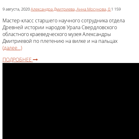
9 августа, 2020
Александра Дмитриева,
Анна Мосунова,
0
1 159
Мастер-класс старшего научного сотрудника отдела
Древней истории народов Урала Свердловского
областного краеведческого музея Александры
Дмитриевой по плетению на вилке и на пальцах
(далее…)
ПОДРОБНЕЕ