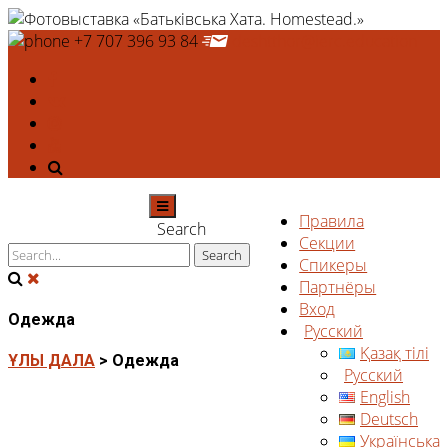
+7 707 396 93 84
deshtthor@ierc.education
Правила
Search
Секции
Спикеры
Партнёры
Вход
Одежда
Русский
Қазақ тілі
ҰЛЫ ДАЛА
>
Одежда
Русский
English
Deutsch
Українська