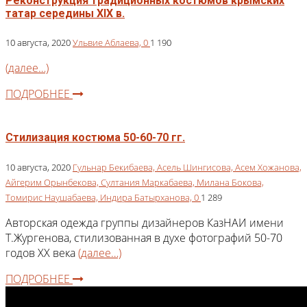
Реконструкция традиционных костюмов крымских
татар середины XIX в.
10 августа, 2020
Ульвие Аблаева,
0
1 190
(далее…)
ПОДРОБНЕЕ
Стилизация костюма 50-60-70 гг.
10 августа, 2020
Гульнар Бекибаева,
Асель Шингисова,
Асем Хожанова,
Айгерим Орынбекова,
Султания Маркабаева,
Милана Бокова,
Томирис Наушабаева,
Индира Батырханова,
0
1 289
Авторская одежда группы дизайнеров КазНАИ имени
Т.Жургенова, стилизованная в духе фотографий 50-70
годов XX века
(далее…)
ПОДРОБНЕЕ