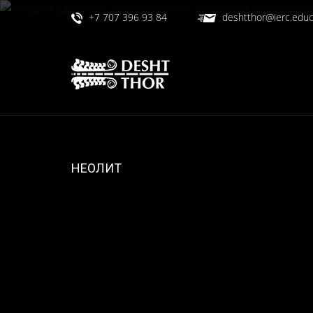
+7 707 396 93 84
deshtthor@ierc.educ
НЕОЛИТ