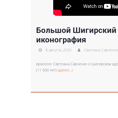
Большой Шигирский и
иконография
8 августа, 2020
Светлана Савченко
Археолог Светлана Савченко о Шигирском ид
(11 600 лет)
(далее…)