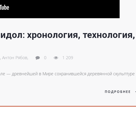
дол: хронология, технология,
,
Антон Рябов,
0
1 209
оле — древнейшей в Мире сохранившейся деревянной скульптуре
ПОДРОБНЕЕ