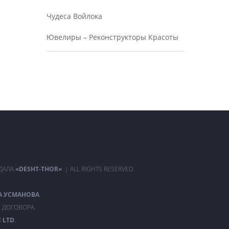
Чудеса Войлока
Ювелиры – Реконструкторы Красоты
РДАЛА
«DESHT-THOR»
| ALL RIGHTS RESERVED.
А УСМАНОВА
.
 ДОГОВОРА.
 LTD
.