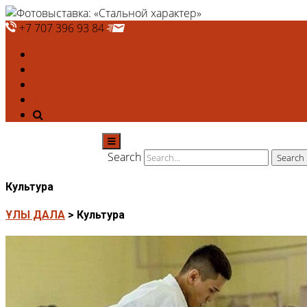
+7 707 396 93 84
deshtthor@ierc.education
Search
Культура
ҰЛЫ ДАЛА
>
Культура