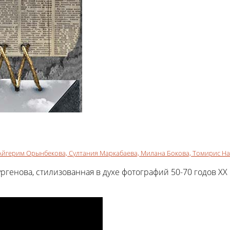
Айгерим Орынбекова,
Султания Маркабаева,
Милана Бокова,
Томирис На
генова, стилизованная в духе фотографий 50-70 годов XX