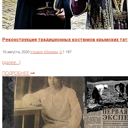
Реконструкция традиционных костюмов крымских тата
10 августа, 2020
Ульвие Аблаева,
0
1 187
(далее…)
ПОДРОБНЕЕ