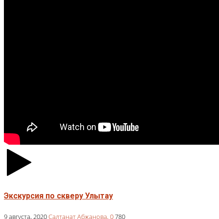
Экскурсия по скверу Улытау
9 августа, 2020
Салтанат Абжанова,
0
780