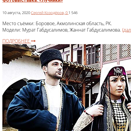
Фотовыставка: «Лучники»
10 августа, 2020
Сергей Козодёров,
0
1 546
Место съёмки: Боровое, Акмолинская область, РК.
Модели: Мурат Габдусалимов, Жаннат Габдусалимова.
(да
ПОДРОБНЕЕ