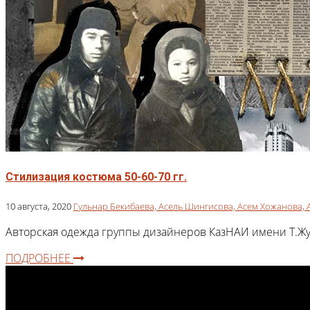
Стилизация костюма 50-60-70 гг.
10 августа, 2020
Гульнар Бекибаева,
Асель Шингисова,
Асем Хожанова,
Авторская одежда группы дизайнеров КазНАИ имени Т.Жур
ПОДРОБНЕЕ