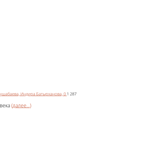
ушабаева,
Индира Батырханова,
0
1 287
 века
(далее…)