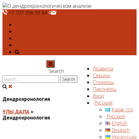
+7 707 396 93 84
deshtthor@ierc.education
Правила
Search
Секции
Спикеры
Партнёры
Вход
Дендрохронология
Русский
Қазақ тілі
ҰЛЫ ДАЛА
>
Русский
Дендрохронология
English
Deutsch
Українська