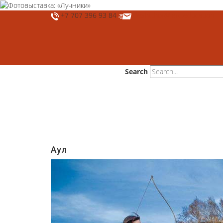
+7 707 396 93 84
deshtthor@ierc.education
Search
Аул