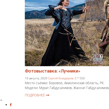
Фотовыставка: «Лучники»
10 августа, 2020
Сергей Козодёров,
0
1 550
Место съёмки: Боровое, Акмолинская область, РК.
Модели: Мурат Габдусалимов, Жаннат Габдусалимов
ПОДРОБНЕЕ