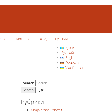
керы
Партнёры
Вход
Русский
Қазақ тілі
Русский
English
Deutsch
Українська
Search
Рубрики
Мода сквозь эпохи