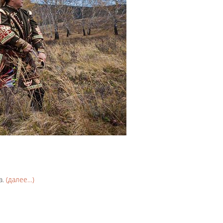
а.
(далее…)