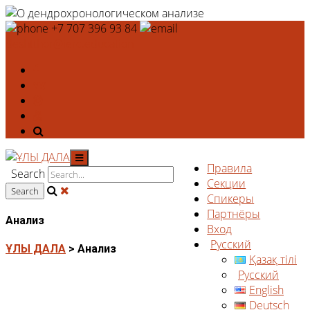
+7 707 396 93 84
deshtthor@ierc.education
Правила
Search
Секции
Спикеры
Партнёры
Анализ
Вход
Русский
ҰЛЫ ДАЛА
>
Анализ
Қазақ тілі
Русский
English
Deutsch