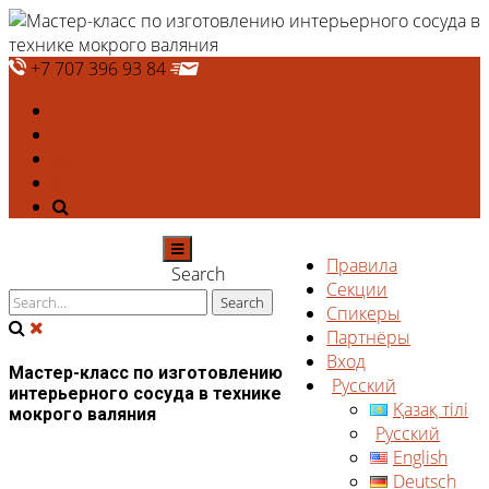
+7 707 396 93 84
deshtthor@ierc.education
Правила
Search
Секции
Спикеры
Партнёры
Вход
Мастер-класс по изготовлению
Русский
интерьерного сосуда в технике
Қазақ тілі
мокрого валяния
Русский
English
Deutsch