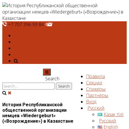
+7 707 396 93 84
deshtthor@ierc.education
Правила
Search
Секции
Спикеры
Партнёры
Вход
История Республиканской
Русский
общественной организации
Қазақ тілі
немцев «Wiedergeburt»
Русский
(«Возрождение») в Казахстане
English