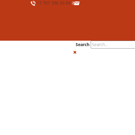
+7 707 396 93 84
deshtthor@ierc.education
Search