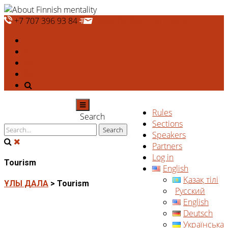
+7 707 396 93 84
deshtthor@ierc.education
Rules
Search
Sections
Speakers
Partners
Log in
Tourism
English
Қазақ тілі
ҰЛЫ ДАЛА
>
Tourism
Русский
English
Deutsch
Українська