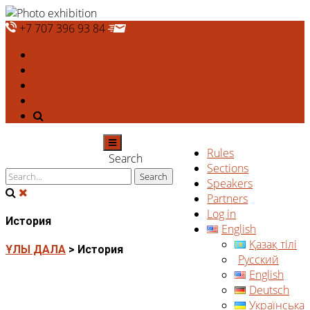
+7 707 396 93 84
deshtthor@ierc.education
Rules
Search
Sections
Speakers
Partners
Log in
История
English
Қазақ тілі
ҰЛЫ ДАЛА
>
История
Русский
English
Deutsch
Українська