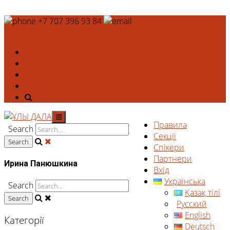
+7 707 396 93 84
deshtthor@ierc.education
Правила
Search
Секції
Cпікери
Партнери
Ирина Панюшкина
Вхід
Українська
Search
Қазақ тілі
Русский
English
Категорії
Deutsch