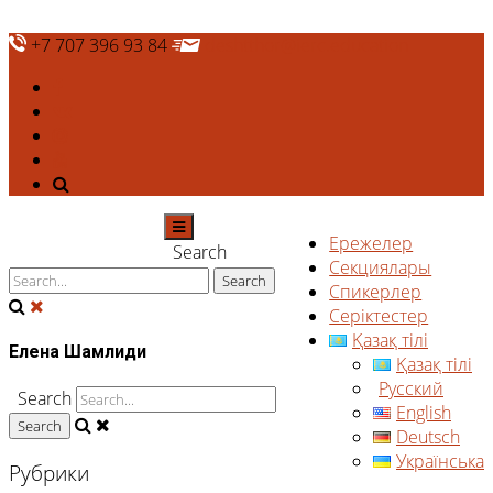
+7 707 396 93 84
deshtthor@ierc.education
Ережелер
Search
Секциялары
Спикерлер
Серіктестер
Қазақ тілі
Елена Шамлиди
Қазақ тілі
Русский
Search
English
Deutsch
Українська
Рубрики