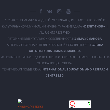
© 2018-2023 МЕЖДУНАРОДНЫЙ ФЕСТИВАЛЬ ДРЕВНИХ ТЕХНОЛОГИЙ И
КУЛЬТУРНЫХ КОММУНИКАЦИЙ ИМЕНИ ТУРА ХЕЙЕРДАЛА
«DESHT-THOR»
|
ALL RIGHTS RESERVED.
АВТОР ИНТЕЛЛЕКТУАЛЬНОЙ СОБСТВЕННОСТИ:
ЭММА УСМАНОВА
.
АВТОРЫ ЛОГОТИПА ИНТЕЛЛЕКТУАЛЬНОЙ СОБСТВЕННОСТИ:
ЭЛИНА
АЛТЫНБЕКОВА
,
ЭММА УСМАНОВА
.
ИСПОЛЬЗОВАНИЕ БРЕНДА И ЛОГОТИПА ФЕСТИВАЛЯ ВОЗМОЖНО ТОЛЬКО НА
ОСНОВАНИИ ДОГОВОРА.
ТЕХНИЧЕСКАЯ ПОДДЕРЖКА:
INTERNATIONAL EDUCATION AND RESEARCH
CENTRE LTD
.