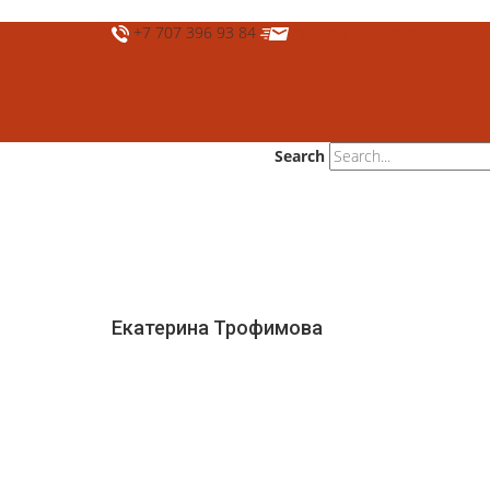
+7 707 396 93 84
deshtthor@ierc.education
Search
Екатерина Трофимова