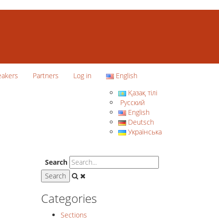
eakers
Partners
Log in
English
Қазақ тілі
Русский
English
Deutsch
Українська
Search
Categories
Sections