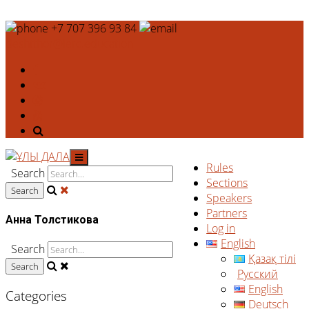
+7 707 396 93 84
deshtthor@ierc.education
Rules
Search
Sections
Speakers
Partners
Анна Толстикова
Log in
English
Search
Қазақ тілі
Русский
English
Categories
Deutsch