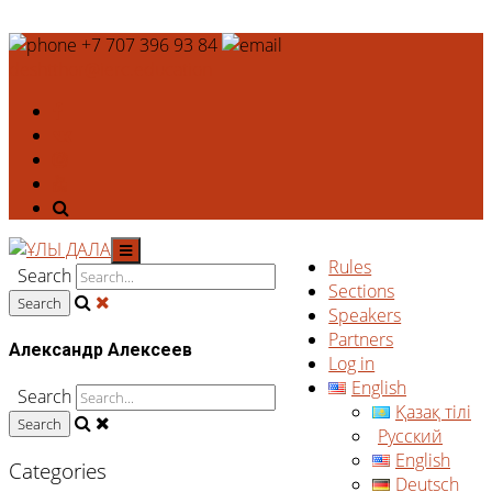
+7 707 396 93 84
deshtthor@ierc.education
Rules
Search
Sections
Speakers
Partners
Александр Алексеев
Log in
English
Search
Қазақ тілі
Русский
English
Categories
Deutsch