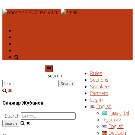
+7 707 396 93 84
deshtthor@ierc.education
Rules
Search
Sections
Speakers
Partners
Log in
Санжар Жубанов
English
Қазақ тілі
Search
Русский
English
Deutsch