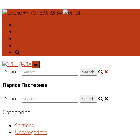
+7 707 396 93 84
deshtthor@ierc.education
Search
Лариса Пастернак
Search
Categories
Sections
Uncategorized