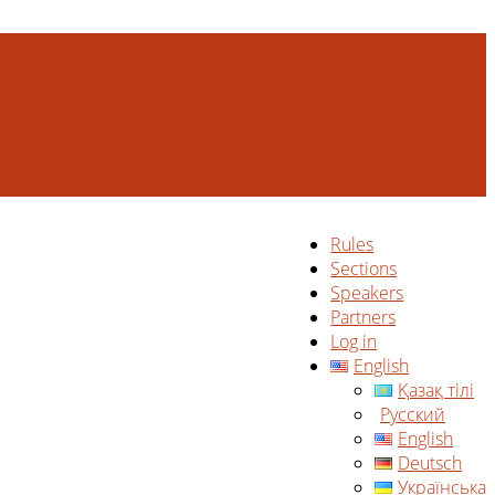
Rules
Sections
Speakers
Partners
Log in
English
Қазақ тілі
Русский
English
Deutsch
Українська