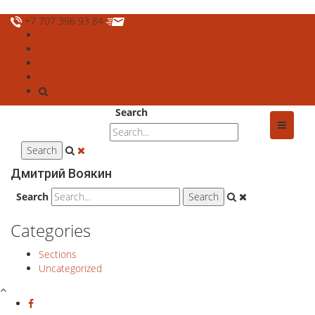
+7 707 396 93 84
deshtthor@ierc.education
Search
Дмитрий Воякин
Search
Categories
Sections
Uncategorized