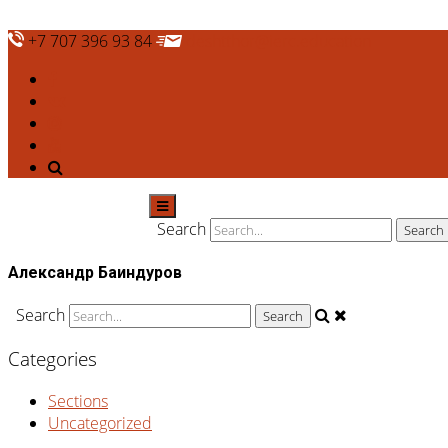
+7 707 396 93 84
deshtthor@ierc.education
Search
Александр Баиндуров
Search
Categories
Sections
Uncategorized