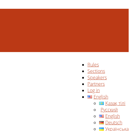
Rules
Sections
Speakers
Partners
Log in
English
Қазақ тілі
Русский
English
Deutsch
Українська