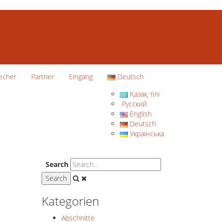
echer
Partner
Eingang
Deutsch
Қазақ тілі
Русский
English
Deutsch
Українська
Search
Kategorien
Abschnitte