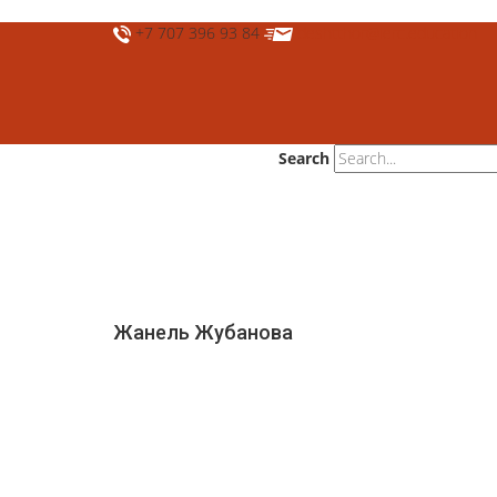
+7 707 396 93 84
deshtthor@ierc.education
Search
Жанель Жубанова