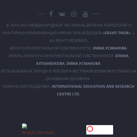
© 2018-2023 МЕЖДУНАРОДНЫЙ ФЕСТИВАЛЬ ДРЕВНИХ ТЕХНОЛОГИЙ И
КУЛЬТУРНЫХ КОММУНИКАЦИЙ ИМЕНИ ТУРА ХЕЙЕРДАЛА
«DESHT-THOR»
|
ALL RIGHTS RESERVED.
АВТОР ИНТЕЛЛЕКТУАЛЬНОЙ СОБСТВЕННОСТИ:
ЭММА УСМАНОВА
.
АВТОРЫ ЛОГОТИПА ИНТЕЛЛЕКТУАЛЬНОЙ СОБСТВЕННОСТИ:
ЭЛИНА
АЛТЫНБЕКОВА
,
ЭММА УСМАНОВА
.
ИСПОЛЬЗОВАНИЕ БРЕНДА И ЛОГОТИПА ФЕСТИВАЛЯ ВОЗМОЖНО ТОЛЬКО НА
ОСНОВАНИИ ДОГОВОРА.
ТЕХНИЧЕСКАЯ ПОДДЕРЖКА:
INTERNATIONAL EDUCATION AND RESEARCH
CENTRE LTD
.