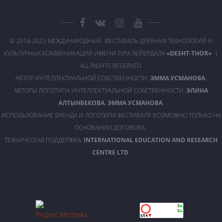
© 2018-2023 МЕЖДУНАРОДНЫЙ ФЕСТИВАЛЬ ДРЕВНИХ ТЕХНОЛОГИЙ И
КУЛЬТУРНЫХ КОММУНИКАЦИЙ ИМЕНИ ТУРА ХЕЙЕРДАЛА
«DESHT-THOR»
|
ALL RIGHTS RESERVED.
АВТОР ИНТЕЛЛЕКТУАЛЬНОЙ СОБСТВЕННОСТИ:
ЭММА УСМАНОВА
.
АВТОРЫ ЛОГОТИПА ИНТЕЛЛЕКТУАЛЬНОЙ СОБСТВЕННОСТИ:
ЭЛИНА
АЛТЫНБЕКОВА
,
ЭММА УСМАНОВА
.
ИСПОЛЬЗОВАНИЕ БРЕНДА И ЛОГОТИПА ФЕСТИВАЛЯ ВОЗМОЖНО ТОЛЬКО НА
ОСНОВАНИИ ДОГОВОРА.
ТЕХНИЧЕСКАЯ ПОДДЕРЖКА:
INTERNATIONAL EDUCATION AND RESEARCH
CENTRE LTD
.