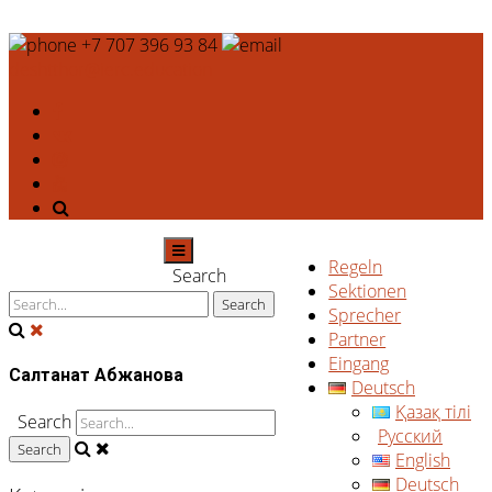
+7 707 396 93 84
deshtthor@ierc.education
Regeln
Search
Sektionen
Sprecher
Partner
Eingang
Салтанат Абжанова
Deutsch
Қазақ тілі
Search
Русский
English
Deutsch